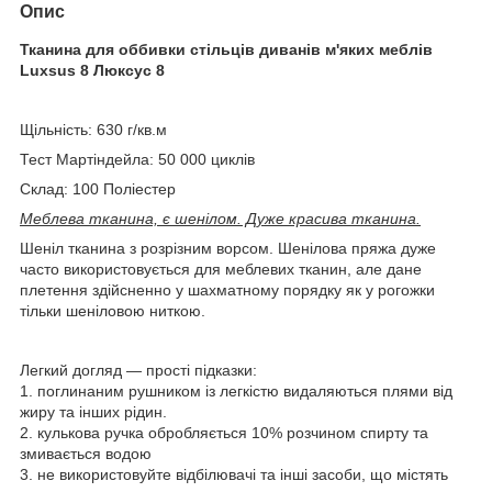
Опис
Тканина для оббивки стільців диванів м'яких меблів
Luxsus 8 Люксус 8
Щільність: 630 г/кв.м
Тест Мартіндейла: 50 000 циклів
Склад: 100 Поліестер
Меблева тканина, є шенілом. Дуже красива тканина.
Шеніл тканина з розрізним ворсом. Шенілова пряжа дуже
часто використовується для меблевих тканин, але дане
плетення здійсненно у шахматному порядку як у рогожки
тільки шеніловою ниткою.
Легкий догляд — прості підказки:
1. поглинаним рушником із легкістю видаляються плями від
жиру та інших рідин.
2. кулькова ручка обробляється 10% розчином спирту та
змивається водою
3. не використовуйте відбілювачі та інші засоби, що містять