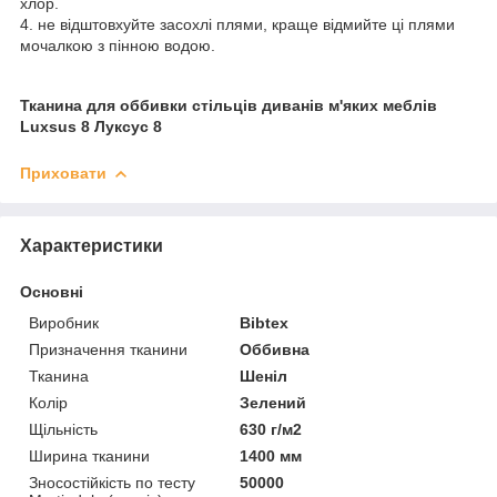
хлор.
4. не відштовхуйте засохлі плями, краще відмийте ці плями
мочалкою з пінною водою.
Тканина для оббивки стільців диванів м'яких меблів
Luxsus 8 Луксус 8
Приховати
Характеристики
Основні
Виробник
Bibtex
Призначення тканини
Оббивна
Тканина
Шеніл
Колір
Зелений
Щільність
630 г/м2
Ширина тканини
1400 мм
Зносостійкість по тесту
50000