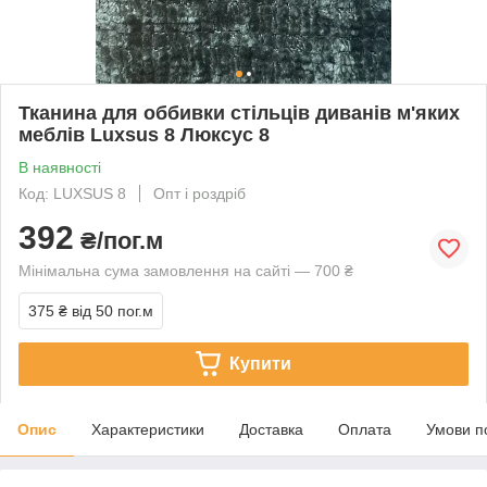
Тканина для оббивки стільців диванів м'яких
меблів Luxsus 8 Люксус 8
В наявності
Код: LUXSUS 8
Опт і роздріб
392
₴/пог.м
Мінімальна сума замовлення на сайті — 700 ₴
375 ₴
від 50 пог.м
Купити
Опис
Характеристики
Доставка
Оплата
Умови п