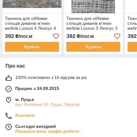
Тканина для оббивки
Тканина для оббивки
Ткан
стільців диванів м'яких
стільців диванів м'яких
стіл
меблів Luxsus 4 Люксус 4
меблів Luxsus 3 Люксус 3
мебл
392
392
392
₴/пог.м
₴/пог.м
Купити
Купити
Про нас
100% позитивних з 16 відгуків за рік
Працює з 24.09.2015
м. Луцьк
вул. Конякіна 16, Луцьк, Україна
Контакти
Сьогодні вихідний
Показати весь графік роботи