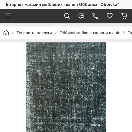
Інтернет магазин меблевих тканин Оббивка "Obbivka"
Товари та послуги
Оббивні меблеві тканини шеніл
Тк