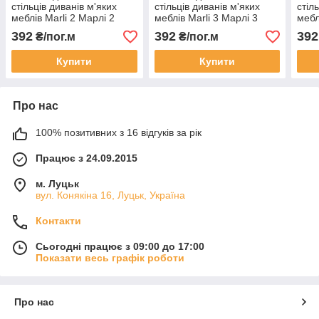
стільців диванів м'яких
стільців диванів м'яких
стіл
меблів Marli 2 Марлі 2
меблів Marli 3 Марлі 3
мебл
392
392
392
₴/пог.м
₴/пог.м
Купити
Купити
Про нас
100% позитивних з 16 відгуків за рік
Працює з 24.09.2015
м. Луцьк
вул. Конякіна 16, Луцьк, Україна
Контакти
Сьогодні працює з 09:00 до 17:00
Показати весь графік роботи
Про нас