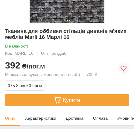
Тканина для оббивки стільців диванів м'яких
меблів Marli 16 Марлі 16
В наявності
Код: MARLI 16
Опт і роздріб
392
₴/пог.м
Мінімальна сума замовлення на сайті — 700 ₴
375 ₴
від 50 пог.м
Купити
Опис
Характеристики
Доставка
Оплата
Умови п