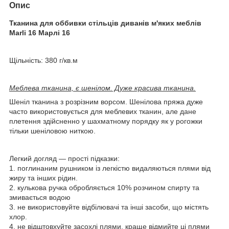
Опис
Тканина для оббивки стільців диванів м'яких меблів
Marli 16 Марлі 16
Щільність: 380 г/кв.м
Меблева тканина, є шенілом. Дуже красива тканина.
Шеніл тканина з розрізним ворсом. Шенілова пряжа дуже
часто використовується для меблевих тканин, але дане
плетення здійсненно у шахматному порядку як у рогожки
тільки шеніловою ниткою.
Легкий догляд — прості підказки:
1. поглинаним рушником із легкістю видаляються плями від
жиру та інших рідин.
2. кулькова ручка обробляється 10% розчином спирту та
змивається водою
3. не використовуйте відбілювачі та інші засоби, що містять
хлор.
4. не відштовхуйте засохлі плями, краще відмийте ці плями