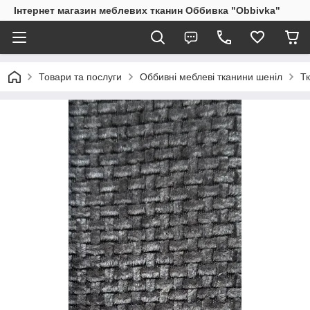
Інтернет магазин меблевих тканин Оббивка "Obbivka"
Товари та послуги
Оббивні меблеві тканини шеніл
Тк