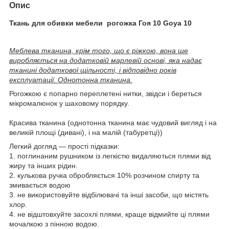
Опис
Ткань для обивки мебели рогожка Гоя 10 Goya 10
Меблева тканина, крім того, що є ріжкою, вона ще
виробляється на додатковій марлевій основі, яка надає
тканині додаткової щільності, і відповідно років
експлуатації. Однотонна тканина.
Рогожкою є попарно переплетені нитки, звідси і береться
мікромалюнок у шаховому порядку.
Красива тканина (однотонна тканина має чудовий вигляд і на
великій площі (дивані), і на малій (табуретці))
Легкий догляд — прості підказки:
1. поглинаним рушником із легкістю видаляються плями від
жиру та інших рідин.
2. кулькова ручка обробляється 10% розчином спирту та
змивається водою
3. не використовуйте відбілювачі та інші засоби, що містять
хлор.
4. не відштовхуйте засохлі плями, краще відмийте ці плями
мочалкою з пінною водою.