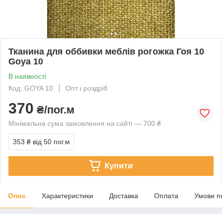
Тканина для оббивки меблів рогожка Гоя 10
Goya 10
В наявності
Код: GOYA 10
Опт і роздріб
370
₴/пог.м
Мінімальна сума замовлення на сайті — 700 ₴
353 ₴
від 50 пог.м
Купити
Опис
Характеристики
Доставка
Оплата
Умови п