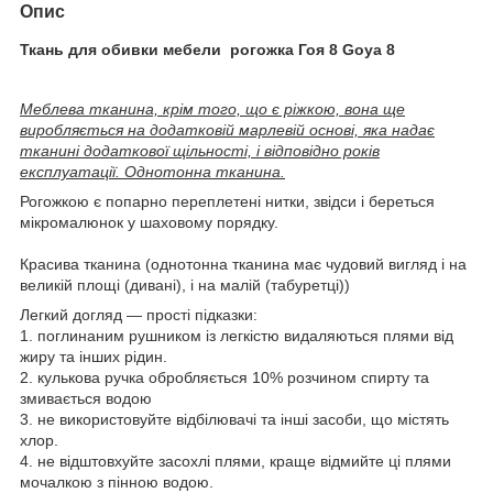
Опис
Ткань для обивки мебели рогожка Гоя 8 Goya 8
Меблева тканина, крім того, що є ріжкою, вона ще
виробляється на додатковій марлевій основі, яка надає
тканині додаткової щільності, і відповідно років
експлуатації. Однотонна тканина.
Рогожкою є попарно переплетені нитки, звідси і береться
мікромалюнок у шаховому порядку.
Красива тканина (однотонна тканина має чудовий вигляд і на
великій площі (дивані), і на малій (табуретці))
Легкий догляд — прості підказки:
1. поглинаним рушником із легкістю видаляються плями від
жиру та інших рідин.
2. кулькова ручка обробляється 10% розчином спирту та
змивається водою
3. не використовуйте відбілювачі та інші засоби, що містять
хлор.
4. не відштовхуйте засохлі плями, краще відмийте ці плями
мочалкою з пінною водою.