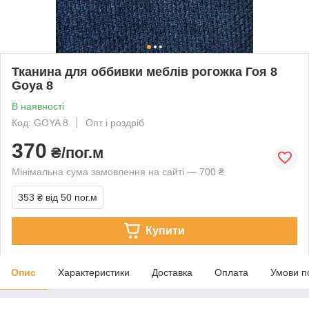
Тканина для оббивки меблів рогожка Гоя 8
Goya 8
В наявності
Код: GOYA 8
Опт і роздріб
370
₴/пог.м
Мінімальна сума замовлення на сайті — 700 ₴
353 ₴
від 50 пог.м
Купити
Опис
Характеристики
Доставка
Оплата
Умови п