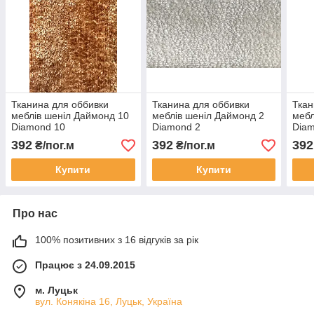
Тканина для оббивки
Тканина для оббивки
Ткан
меблів шеніл Даймонд 10
меблів шеніл Даймонд 2
мебл
Diamond 10
Diamond 2
Diam
392
392
392
₴/пог.м
₴/пог.м
Купити
Купити
Про нас
100% позитивних з 16 відгуків за рік
Працює з 24.09.2015
м. Луцьк
вул. Конякіна 16, Луцьк, Україна