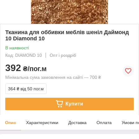
Тканина для оббивки меблів шеніл Даймонд
10 Diamond 10
В наявності
Код: DIAMOND 10
Опт і роздріб
392
₴/пог.м
Мінімальна сума замовлення на сайті — 700 ₴
364 ₴
від 50 пог.м
Купити
Опис
Характеристики
Доставка
Оплата
Умови п