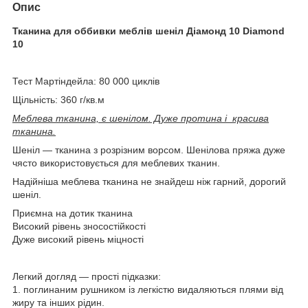
Опис
Тканина для оббивки меблів шеніл Діамонд 10 Diamond
10
Тест Мартіндейла: 80 000 циклів
Щільність: 360 г/кв.м
Меблева тканина, є шенілом. Дуже протина і красива
тканина.
Шеніл — тканина з розрізним ворсом. Шенілова пряжа дуже
чясто використовується для меблевих тканин.
Надійніша меблева тканина не знайдеш ніж гарний, дорогий
шеніл.
Приємна на дотик тканина
Високий рівень зносостійкості
Дуже високий рівень міцності
Легкий догляд — прості підказки:
1. поглинаним рушником із легкістю видаляються плями від
жиру та інших рідин.