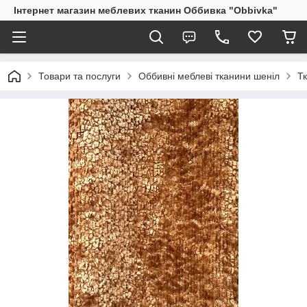
Інтернет магазин меблевих тканин Оббивка "Obbivka"
Товари та послуги
Оббивні меблеві тканини шеніл
Т