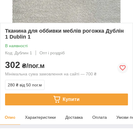
Тканина для оббивки меблів рогожка Дублін
1 Dublin 1
В наявності
Код: Дублин 1
Опт і роздріб
302
₴/пог.м
Мінімальна сума замовлення на сайті — 700 ₴
280 ₴
від 50 пог.м
Купити
Опис
Характеристики
Доставка
Оплата
Умови п