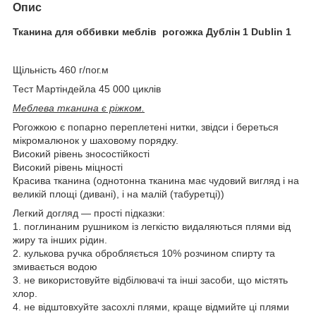
Опис
Тканина для оббивки меблів рогожка Дублін 1 Dublin 1
Щільність 460 г/пог.м
Тест Мартіндейла 45 000 циклів
Меблева тканина є ріжком.
Рогожкою є попарно переплетені нитки, звідси і береться
мікромалюнок у шаховому порядку.
Високий рівень зносостійкості
Високий рівень міцності
Красива тканина (однотонна тканина має чудовий вигляд і на
великій площі (дивані), і на малій (табуретці))
Легкий догляд — прості підказки:
1. поглинаним рушником із легкістю видаляються плями від
жиру та інших рідин.
2. кулькова ручка обробляється 10% розчином спирту та
змивається водою
3. не використовуйте відбілювачі та інші засоби, що містять
хлор.
4. не відштовхуйте засохлі плями, краще відмийте ці плями