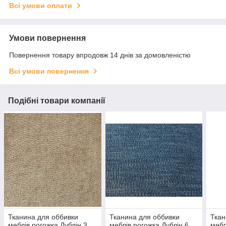
Всі умови оплати
Умови повернення
Повернення товару впродовж 14 днів за домовленістю
Всі умови повернення
Подібні товари компанії
Тканина для оббивки
Тканина для оббивки
Ткан
меблів рогожка Дублін 3
меблів рогожка Дублін 6
мебл