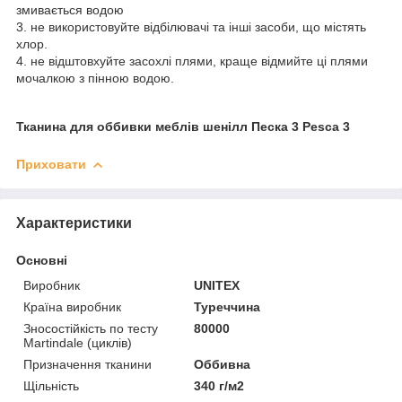
змивається водою
3. не використовуйте відбілювачі та інші засоби, що містять
хлор.
4. не відштовхуйте засохлі плями, краще відмийте ці плями
мочалкою з пінною водою.
Тканина для оббивки меблів шенілл Песка 3 Pesca 3
Приховати
Характеристики
Основні
Виробник
UNITEX
Країна виробник
Туреччина
Зносостійкість по тесту
80000
Martindale (циклів)
Призначення тканини
Оббивна
Щільність
340 г/м2