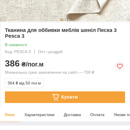
Тканина для оббивки меблів шеніл Песка 3
Pesca 3
В наявності
Код: PESCA 3
Опт і роздріб
386
₴/пог.м
Мінімальна сума замовлення на сайті — 700 ₴
364 ₴
від 50 пог.м
Купити
Опис
Характеристики
Доставка
Оплата
Умови п