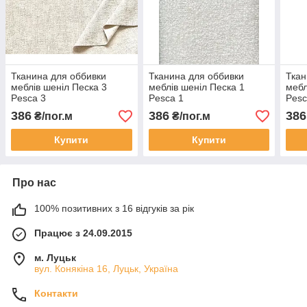
Тканина для оббивки
Тканина для оббивки
Ткан
меблів шеніл Песка 3
меблів шеніл Песка 1
мебл
Pesca 3
Pesca 1
Pesc
386
386
386
₴/пог.м
₴/пог.м
Купити
Купити
Про нас
100% позитивних з 16 відгуків за рік
Працює з 24.09.2015
м. Луцьк
вул. Конякіна 16, Луцьк, Україна
Контакти