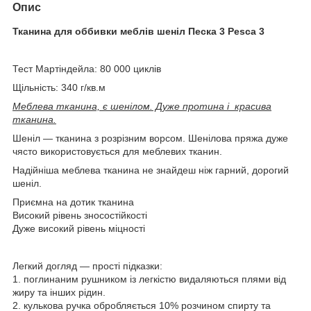
Опис
Тканина для оббивки меблів шеніл Песка 3 Pesca 3
Тест Мартіндейла: 80 000 циклів
Щільність: 340 г/кв.м
Меблева тканина, є шенілом. Дуже протина і красива
тканина.
Шеніл — тканина з розрізним ворсом. Шенілова пряжа дуже
чясто використовується для меблевих тканин.
Надійніша меблева тканина не знайдеш ніж гарний, дорогий
шеніл.
Приємна на дотик тканина
Високий рівень зносостійкості
Дуже високий рівень міцності
Легкий догляд — прості підказки:
1. поглинаним рушником із легкістю видаляються плями від
жиру та інших рідин.
2. кулькова ручка обробляється 10% розчином спирту та