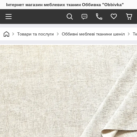
Інтернет магазин меблевих тканин Оббивка "Obbivka"
Товари та послуги
Оббивні меблеві тканини шеніл
Т