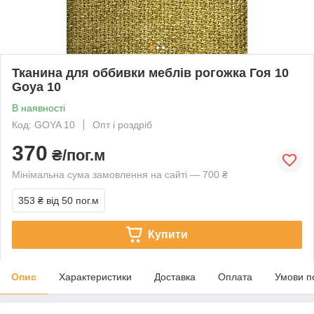
Тканина для оббивки меблів рогожка Гоя 10
Goya 10
В наявності
Код: GOYA 10
Опт і роздріб
370
₴/пог.м
Мінімальна сума замовлення на сайті — 700 ₴
353 ₴
від 50 пог.м
Купити
Опис
Характеристики
Доставка
Оплата
Умови п