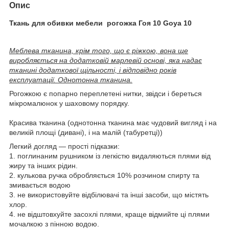
Опис
Ткань для обивки мебели рогожка Гоя 10 Goya 10
Меблева тканина, крім того, що є ріжкою, вона ще
виробляється на додатковій марлевій основі, яка надає
тканині додаткової щільності, і відповідно років
експлуатації. Однотонна тканина.
Рогожкою є попарно переплетені нитки, звідси і береться
мікромалюнок у шаховому порядку.
Красива тканина (однотонна тканина має чудовий вигляд і на
великій площі (дивані), і на малій (табуретці))
Легкий догляд — прості підказки:
1. поглинаним рушником із легкістю видаляються плями від
жиру та інших рідин.
2. кулькова ручка обробляється 10% розчином спирту та
змивається водою
3. не використовуйте відбілювачі та інші засоби, що містять
хлор.
4. не відштовхуйте засохлі плями, краще відмийте ці плями
мочалкою з пінною водою.