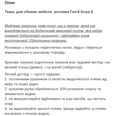
Опис
Ткань для обивки мебели рогожка Гоя 8 Goya 8
Меблева тканина, крім того, що є ріжкою, вона ще
виробляється на додатковій марлевій основі, яка надає
тканині додаткової щільності, і відповідно років
експлуатації. Однотонна тканина.
Рогожкою є попарно переплетені нитки, звідси і береться
мікромалюнок у шаховому порядку.
Красива тканина (однотонна тканина має чудовий вигляд і на
великій площі (дивані), і на малій (табуретці))
Легкий догляд — прості підказки:
1. поглинаним рушником із легкістю видаляються плями від
жиру та інших рідин.
2. кулькова ручка обробляється 10% розчином спирту та
змивається водою
3. не використовуйте відбілювачі та інші засоби, що містять
хлор.
4. не відштовхуйте засохлі плями, краще відмийте ці плями
мочалкою з пінною водою.