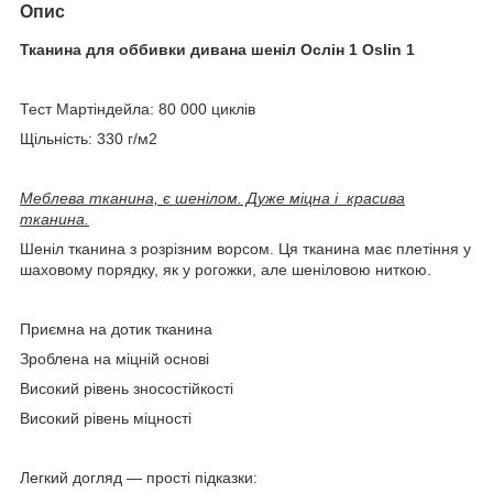
Опис
Тканина для оббивки дивана шеніл Ослін 1 Oslin 1
Тест Мартіндейла: 80 000 циклів
Щільність: 330 г/м2
Меблева тканина, є шенілом. Дуже міцна і красива
тканина.
Шеніл тканина з розрізним ворсом. Ця тканина має плетіння у
шаховому порядку, як у рогожки, але шеніловою ниткою.
Приємна на дотик тканина
Зроблена на міцній основі
Високий рівень зносостійкості
Високий рівень міцності
Легкий догляд — прості підказки: