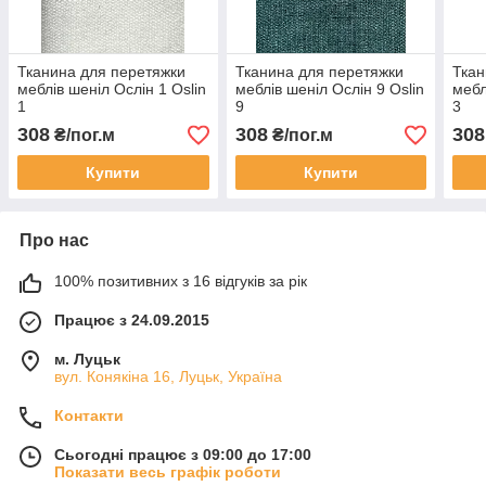
Тканина для перетяжки
Тканина для перетяжки
Ткан
меблів шеніл Ослін 1 Oslin
меблів шеніл Ослін 9 Oslin
мебл
1
9
3
308
308
308
₴/пог.м
₴/пог.м
Купити
Купити
Про нас
100% позитивних з 16 відгуків за рік
Працює з 24.09.2015
м. Луцьк
вул. Конякіна 16, Луцьк, Україна
Контакти
Сьогодні працює з 09:00 до 17:00
Показати весь графік роботи