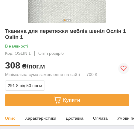
Тканина для перетяжки меблів шеніл Ослін 1
Oslin 1
В наявності
Код: OSLIN 1
Опт і роздріб
308
₴/пог.м
Мінімальна сума замовлення на сайті — 700 ₴
291 ₴
від 50 пог.м
Купити
Опис
Характеристики
Доставка
Оплата
Умови п