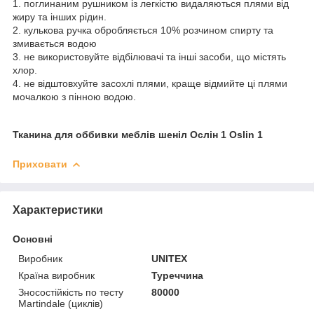
1. поглинаним рушником із легкістю видаляються плями від
жиру та інших рідин.
2. кулькова ручка обробляється 10% розчином спирту та
змивається водою
3. не використовуйте відбілювачі та інші засоби, що містять
хлор.
4. не відштовхуйте засохлі плями, краще відмийте ці плями
мочалкою з пінною водою.
Тканина для оббивки меблів шеніл
Ослін 1 Oslin 1
Приховати
Характеристики
Основні
Виробник
UNITEX
Країна виробник
Туреччина
Зносостійкість по тесту
80000
Martindale (циклів)