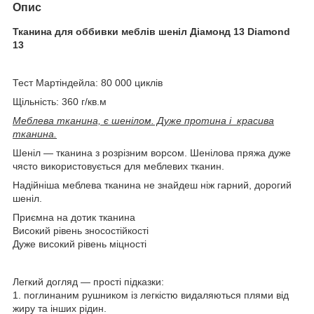
Опис
Тканина для оббивки меблів шеніл Діамонд 13 Diamond
13
Тест Мартіндейла: 80 000 циклів
Щільність: 360 г/кв.м
Меблева тканина, є шенілом. Дуже протина і красива
тканина.
Шеніл — тканина з розрізним ворсом. Шенілова пряжа дуже
чясто використовується для меблевих тканин.
Надійніша меблева тканина не знайдеш ніж гарний, дорогий
шеніл.
Приємна на дотик тканина
Високий рівень зносостійкості
Дуже високий рівень міцності
Легкий догляд — прості підказки:
1. поглинаним рушником із легкістю видаляються плями від
жиру та інших рідин.