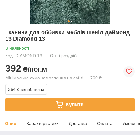
Тканина для оббивки меблів шеніл Даймонд
13 Diamond 13
В наявності
Код: DIAMOND 13
Опт і роздріб
392
₴/пог.м
Мінімальна сума замовлення на сайті — 700 ₴
364 ₴
від 50 пог.м
Купити
Опис
Характеристики
Доставка
Оплата
Умови п