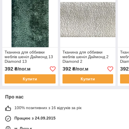
Тканина для оббивки
Тканина для оббивки
Ткан
меблів шеніл Даймонд 13
меблів шеніл Даймонд 2
мебл
Diamond 13
Diamond 2
Dia
392
392
392
₴/пог.м
₴/пог.м
Купити
Купити
Про нас
100% позитивних з 16 відгуків за рік
Працює з 24.09.2015
м. Луцьк