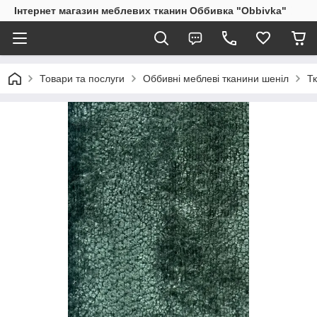
Інтернет магазин меблевих тканин Оббивка "Obbivka"
Товари та послуги
Оббивні меблеві тканини шеніл
Т