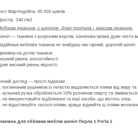
ест Мартіндейла: 80 000 циклів
ростір: 340 г/м2
еблева тканина, є шенілом. Дуже протина і красива тканина.
еніл — тканина з розрізним ворсом. Шенілова пряжа дуже чясто в
адійніша меблева тканина не знайдиш ніж гарний, дорогий шеніл.
риємна на дотик тканина
исокий рівень зносостійкості
уже високий рівень міцності
егкий догляд — прості підказки:
. поглинаним рушником із легкістю видаляються плями від жиру та
. кулькова ручка обробляється 10% розчином спирту та змиваєтьс
. не використовуйте відбілювачі та інші засоби, що містять хлор.
. не відштовхуйте засохлі плями, краще відмийте ці плями мочалк
канина для оббивки меблів шеніл Перла 1 Perla 1