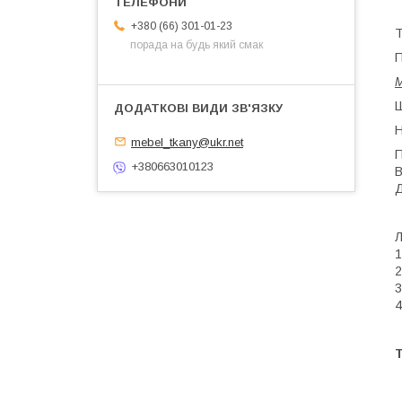
+380 (66) 301-01-23
Т
порада на будь який смак
П
М
Ш
Н
mebel_tkany@ukr.net
П
+380663010123
В
Д
Л
1
2
3
4
Т