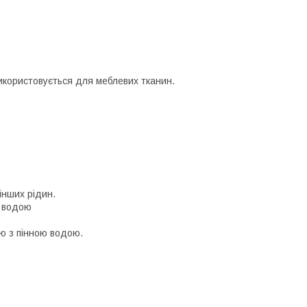
икористовується для меблевих тканин.
 інших рідин.
я водою
ою з пінною водою.