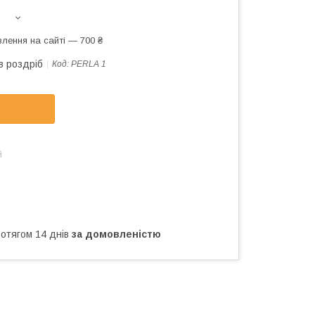
лення на сайті — 700 ₴
в роздріб
Код:
PERLA 1
й
ротягом 14 днів
за домовленістю