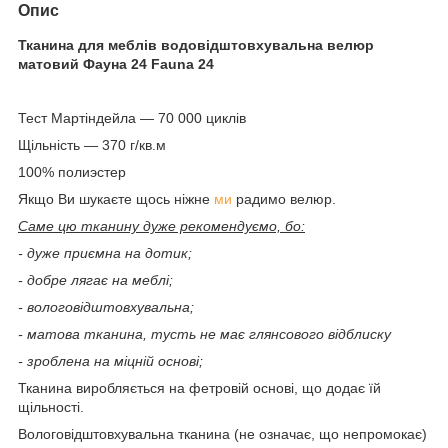
Опис
Тканина для меблів водовідштовхувальна велюр
матовий Фауна 24 Fauna 24
Тест Мартіндейла — 70 000 циклів
Щільність — 370 г/кв.м
100% полиэстер
Якщо Ви шукаєте щось ніжне
ми
радимо велюр.
Саме цю тканину дуже рекомендуємо, бо:
- дуже приємна на дотик;
- добре лягає на меблі;
- вологовідштовхувальна;
- матова тканина, тусть не має глянсового відблиску
- зроблена на міцній основі;
Тканина виробляється на фетровій основі, що додає їй
щільності.
Вологовідштовхувальна тканина (не означає, що непромокає)