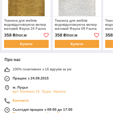
Тканина для меблів
Тканина для меблів
Ткан
водовідштовхуюча велюр
водовідштовхуюча велюр
водо
матовий Фауна 24 Fauna
матовий Фауна 09 Fauna
мато
24
09
05
358
358
358
₴/пог.м
₴/пог.м
Купити
Купити
Про нас
100% позитивних з 16 відгуків за рік
Працює з 24.09.2015
м. Луцьк
вул. Конякіна 16, Луцьк, Україна
Контакти
Сьогодні працює з 09:00 до 17:00