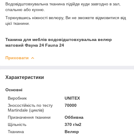
Водовідштовхувальна тканина підійде куди завгодно в зал,
спальню або кухню.
Торкнувшись ніжності велюру, Ви не зможете відмовитися від
цієї тканини.
Тканина для меблів водовідштовхувальна велюр
матовий Фауна 24 Fauna 24
Приховати
Характеристики
Основні
Виробник
UNITEX
Зносостійкість по тесту
70000
Martindale (циклів)
Призначення тканини
Оббивна
Щільність
370 г/м2
Тканина
Велюр