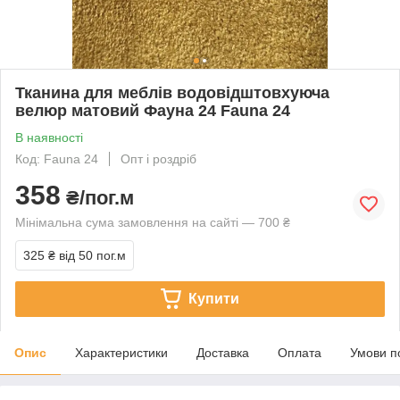
Тканина для меблів водовідштовхуюча
велюр матовий Фауна 24 Fauna 24
В наявності
Код: Fauna 24
Опт і роздріб
358
₴/пог.м
Мінімальна сума замовлення на сайті — 700 ₴
325 ₴
від 50 пог.м
Купити
Опис
Характеристики
Доставка
Оплата
Умови п