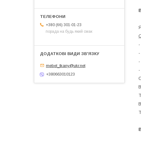
+380 (66) 301-01-23
Я
порада на будь який смак
С
-
-
-
mebel_tkany@ukr.net
-
+380663010123
С
В
Т
В
Т