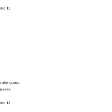
omo 13
ю або кухню.
канини.
omo 13