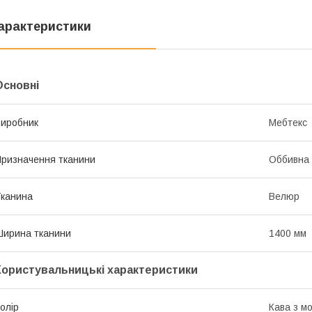
арактеристики
Основні
иробник
Мебтекс
ризначення тканини
Оббивна
канина
Велюр
ирина тканини
1400 мм
Користувальницькі характеристики
олір
Кава з м