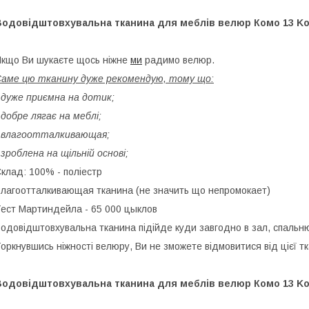
Водовідштовхувальна тканина для меблів велюр Комо 13 K
кщо Ви шукаєте щось ніжне
ми
радимо велюр.
аме цю тканину дуже рекомендую, тому що:
 дуже приємна на дотик;
 добре лягає на меблі;
 влагоотталкивающая;
 зроблена на щільній основі;
клад: 100% - поліестр
лагоотталкивающая тканина (не значить що непромокает)
ест Мартиндейла - 65 000 цыклов
одовідштовхувальна тканина підійде куди завгодно в зал, спальн
оркнувшись ніжності велюру, Ви не зможете відмовитися від цієї т
Водовідштовхувальна тканина для меблів велюр Комо 13 K