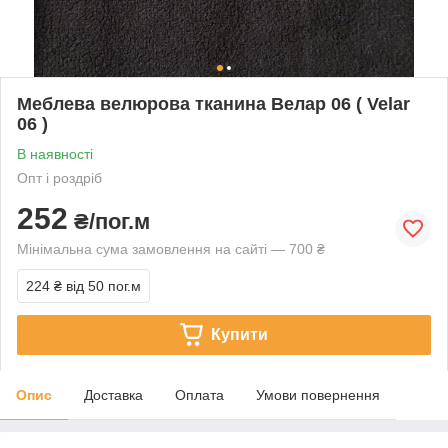
Меблева велюрова тканина Велар 06 ( Velar
06 )
В наявності
Опт і роздріб
252
₴/пог.м
Мінімальна сума замовлення на сайті — 700 ₴
224 ₴
від 50 пог.м
Купити
Опис
Доставка
Оплата
Умови повернення