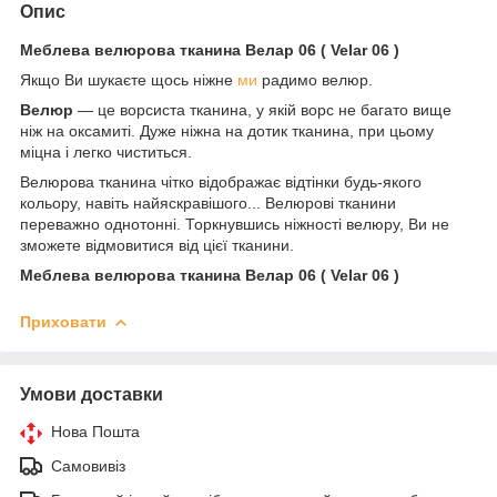
Опис
Меблева велюрова тканина Велар 06 ( Velar 06 )
Якщо Ви шукаєте щось ніжне
ми
радимо велюр.
Велюр
― це ворсиста тканина, у якій ворс не багато вище
ніж на оксамиті. Дуже ніжна на дотик тканина, при цьому
міцна і легко чиститься.
Велюрова тканина чітко відображає відтінки будь-якого
кольору, навіть найяскравішого... Велюрові тканини
переважно однотонні. Торкнувшись ніжності велюру, Ви не
зможете відмовитися від цієї тканини.
Меблева велюрова тканина Велар 06 ( Velar 06 )
Приховати
Умови доставки
Нова Пошта
Самовивіз