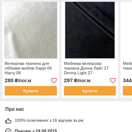
Велюрова тканина для
Меблева велюрова
Меб
оббивки меблів Харрі 06
тканина Донна Лайт 27
ткан
Harry 06
Donna Light 27
280
297
344
₴/пог.м
₴/пог.м
Купити
Купити
Про нас
100% позитивних з 16 відгуків за рік
Працює з 24.09.2015