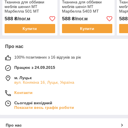
Тканина для оббивки
Тканина для оббивки
Ткан
меблів шенил МТ
меблів шеніл МТ
мебл
Марбелла 501 MT
Марбелла 5403 MT
Мар
Marbella 501
Marbella 5403
Marb
588
588
588
₴/пог.м
₴/пог.м
Купити
Купити
Про нас
100% позитивних з 16 відгуків за рік
Працює з 24.09.2015
м. Луцьк
вул. Конякіна 16, Луцьк, Україна
Контакти
Сьогодні вихідний
Показати весь графік роботи
Про нас