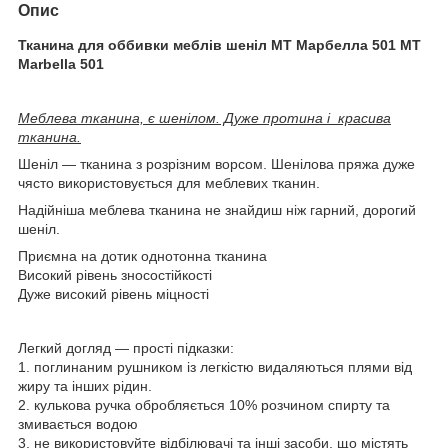
Опис
Тканина для оббивки меблів шеніл МТ Марбелла 501 MT
Marbella 501
Меблева тканина, є шенілом. Дуже протина і красива
тканина.
Шеніл — тканина з розрізним ворсом. Шенілова пряжа дуже
чясто використовується для меблевих тканин.
Надійніша меблева тканина не знайдиш ніж гарний, дорогий
шеніл.
Приємна на дотик однотонна тканина
Високий рівень зносостійкості
Дуже високий рівень міцності
Легкий догляд — прості підказки:
1. поглинаним рушником із легкістю видаляються плями від
жиру та інших рідин.
2. кулькова ручка обробляється 10% розчином спирту та
змивається водою
3. не використовуйте відбілювачі та інші засоби, що містять