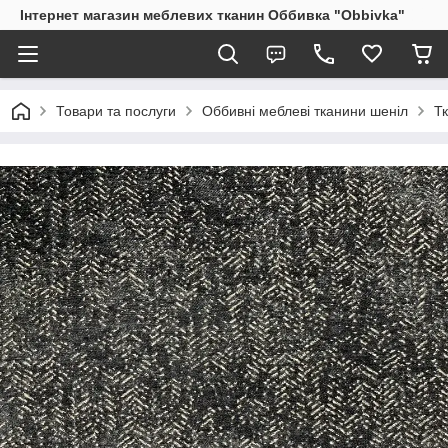
Інтернет магазин меблевих тканин Оббивка "Obbivka"
Товари та послуги
Оббивні меблеві тканини шеніл
Т