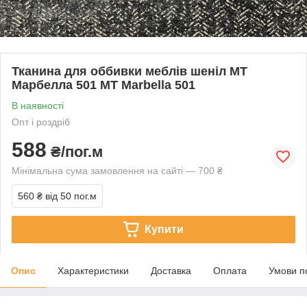
Тканина для оббивки меблів шеніл МТ
Марбелла 501 MT Marbella 501
В наявності
Опт і роздріб
588
₴/пог.м
Мінімальна сума замовлення на сайті — 700 ₴
560 ₴
від 50 пог.м
Купити
Опис
Характеристики
Доставка
Оплата
Умови п