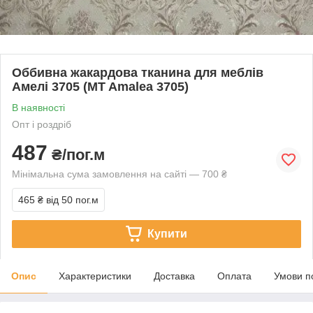
Оббивна жакардова тканина для меблів
Амелі 3705 (MT Amalea 3705)
В наявності
Опт і роздріб
487
₴/пог.м
Мінімальна сума замовлення на сайті — 700 ₴
465 ₴
від 50 пог.м
Купити
Опис
Характеристики
Доставка
Оплата
Умови п