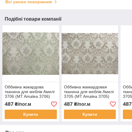
Всі умови повернення
Подібні товари компанії
Оббивна жакардова
Оббивна жаккардовая
Обби
тканина для меблів Амелі
тканина для меблів Амелі
ткан
3706 (MT Amalea 3706)
3705 (MT Amalea 3705)
3705
487
487
487
₴/пог.м
₴/пог.м
Купити
Купити