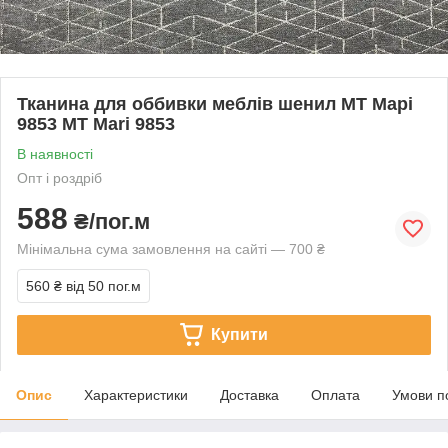
Тканина для оббивки меблів шенил МТ Марі
9853 MT Mari 9853
В наявності
Опт і роздріб
588
₴/пог.м
Мінімальна сума замовлення на сайті — 700 ₴
560 ₴
від 50 пог.м
Купити
Опис
Характеристики
Доставка
Оплата
Умови п