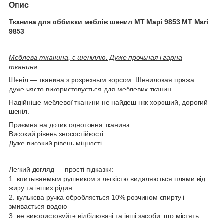
Опис
Тканина для оббивки меблів шенил МТ Марі 9853 MT Mari
9853
Меблева тканина, є шеніллю. Дуже прочьная і гарна
тканина.
Шеніл ― тканина з розрезным ворсом. Шениловая пряжа
дуже чясто використовується для меблевих тканин.
Надійніше меблевої тканини не найдеш ніж хороший, дорогий
шеніл.
Приємна на дотик однотонна тканина
Високий рівень зносостійкості
Дуже високий рівень міцності
Легкий догляд ― прості підказки:
1. впитываемым рушником з легкістю видаляються плями від
жиру та інших рідин.
2. кулькова ручка обробляється 10% розчином спирту і
змивається водою
3. не використовуйте відбілювачі та інші засоби, що містять