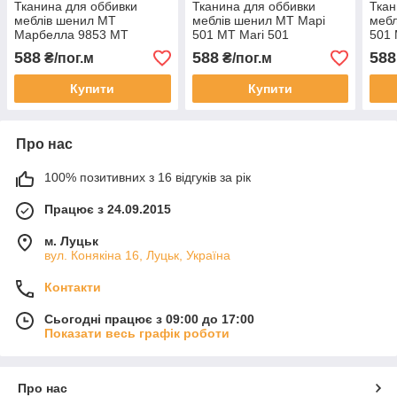
Тканина для оббивки
Тканина для оббивки
Ткан
меблів шенил МТ
меблів шенил МТ Марі
мебл
Марбелла 9853 MT
501 MT Mari 501
501 
Marbella 9853
588
588
588
₴/пог.м
₴/пог.м
Купити
Купити
Про нас
100% позитивних з 16 відгуків за рік
Працює з 24.09.2015
м. Луцьк
вул. Конякіна 16, Луцьк, Україна
Контакти
Сьогодні працює з 09:00 до 17:00
Показати весь графік роботи
Про нас