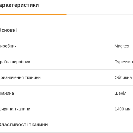
арактеристики
Основні
иробник
Magitex
раїна виробник
Туреччи
ризначення тканини
Оббивна
канина
Шеніл
ирина тканини
1400 мм
Властивості тканини