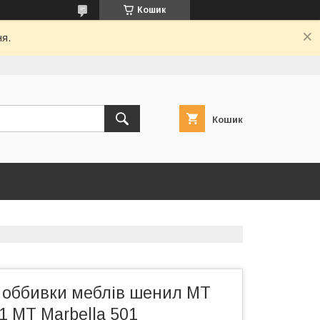
Кошик
ня.
Кошик
 оббивки меблів шенил МТ
 MT Marbella 501