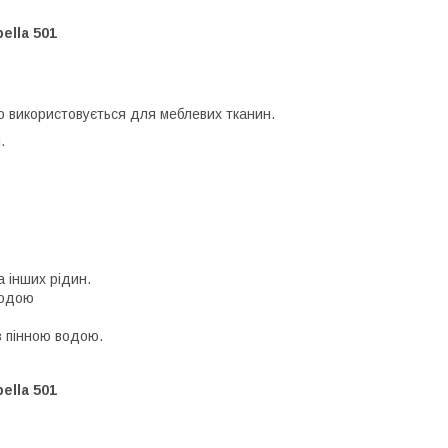
ella 501
 використовується для меблевих тканин.
.
 інших рідин.
водою
з пінною водою.
ella 501