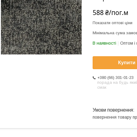
588 ₴/пог.м
Показати оптові ціни
Мінімальна сума замов
В наявності
Оптом і 
Купити
+380 (66) 301-01-23
порада на будь яки
смак
повернення товару п