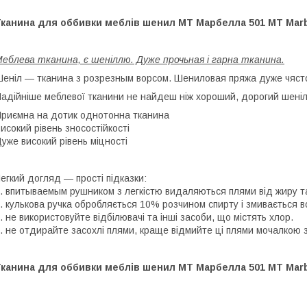
Тканина для оббивки меблів шенил МТ Марбелла 501 MT Marb
еблева тканина, є шеніллю. Дуже прочьная і гарна тканина.
еніл ― тканина з розрезным ворсом. Шениловая пряжа дуже чясто
адійніше меблевої тканини не найдеш ніж хороший, дорогий шеніл
риємна на дотик однотонна тканина
исокий рівень зносостійкості
уже високий рівень міцності
егкий догляд ― прості підказки:
. впитываемым рушником з легкістю видаляються плями від жиру та
. кулькова ручка обробляється 10% розчином спирту і змивається 
. не використовуйте відбілювачі та інші засоби, що містять хлор.
. не отдирайте засохлі плями, краще відмийте ці плями мочалкою 
Тканина для оббивки меблів шенил МТ Марбелла 501 MT Marb