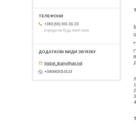
+380 (66) 301-01-23
М
порада на будь який смак
Ш
Н
П
В
Д
mebel_tkany@ukr.net
+380663010123
Л
1
2
3
4