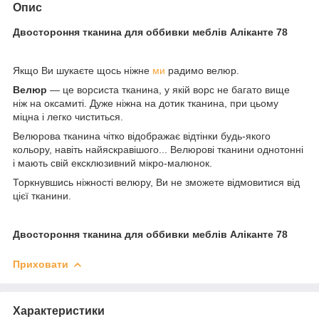
Опис
Двостороння тканина для оббивки меблів Аліканте 78
Якщо Ви шукаєте щось ніжне
ми
радимо велюр.
Велюр
― це ворсиста тканина, у якій ворс не багато вище
ніж на оксамиті. Дуже ніжна на дотик тканина, при цьому
міцна і легко чиститься.
Велюрова тканина чітко відображає відтінки будь-якого
кольору, навіть найяскравішого... Велюрові тканини однотонні
і мають свій ексклюзивний мікро-малюнок.
Торкнувшись ніжності велюру, Ви не зможете відмовитися від
цієї тканини.
Двостороння тканина для оббивки меблів Аліканте 78
Приховати
Характеристики