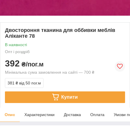
Двостороння тканина для оббивки меблів
Аліканте 78
В наявності
Опт і роздріб
392
₴/пог.м
Мінімальна сума замовлення на сайті — 700 ₴
381 ₴
від 50 пог.м
Купити
Опис
Характеристики
Доставка
Оплата
Умови п