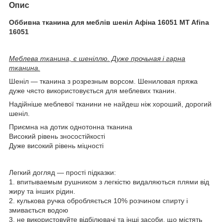
Опис
Оббивна тканина для меблів шеніл Афіна 16051 MT Afina
16051
Меблева тканина, є шеніллю. Дуже прочьная і гарна
тканина.
Шеніл ― тканина з розрезным ворсом. Шениловая пряжа
дуже чясто використовується для меблевих тканин.
Надійніше меблевої тканини не найдеш ніж хороший, дорогий
шеніл.
Приємна на дотик однотонна тканина
Високий рівень зносостійкості
Дуже високий рівень міцності
Легкий догляд ― прості підказки:
1. впитываемым рушником з легкістю видаляються плями від
жиру та інших рідин.
2. кулькова ручка обробляється 10% розчином спирту і
змивається водою
3. не використовуйте відбілювачі та інші засоби, що містять