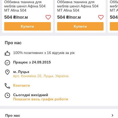
Оббивна тканина для
Оббивна тканина для
Обби
меблів шеніл Афіна 504
меблів шеніл Афіна 504
мебл
MT Afina 504
MT Afina 504
MT A
504
504
504
₴/пог.м
₴/пог.м
Купити
Купити
Про нас
100% позитивних з 16 відгуків за рік
Працює з 24.09.2015
м. Луцьк
вул. Конякіна 16, Луцьк, Україна
Контакти
Сьогодні вихідний
Показати весь графік роботи
Про нас