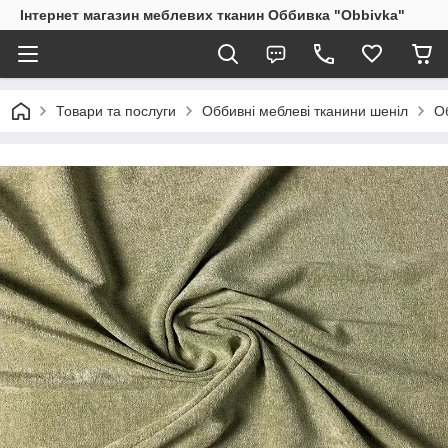
Інтернет магазин меблевих тканин Оббивка "Obbivka"
Товари та послуги
Оббивні меблеві тканини шеніл
О