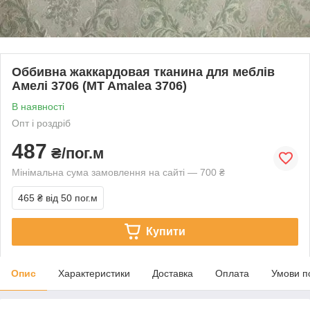
Оббивна жаккардовая тканина для меблів
Амелі 3706 (MT Amalea 3706)
В наявності
Опт і роздріб
487
₴/пог.м
Мінімальна сума замовлення на сайті — 700 ₴
465 ₴
від 50 пог.м
Купити
Опис
Характеристики
Доставка
Оплата
Умови п