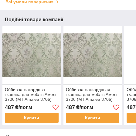
Всі умови повернення
Подібні товари компанії
Оббивна жакардова
Оббивна жаккардовая
Обби
тканина для меблів Амелі
тканина для меблів Амелі
ткан
3706 (MT Amalea 3706)
3706 (MT Amalea 3706)
3706
487
487
487
₴/пог.м
₴/пог.м
Купити
Купити