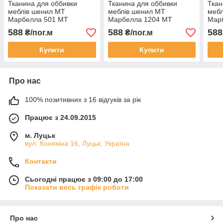
Тканина для оббивки
Тканина для оббивки
Ткан
меблів шенил МТ
меблів шенил МТ
мебл
Марбелла 501 MT
Марбелла 1204 MT
Мар
Marbella 501
Marbella 1204
Marb
588
588
588
₴/пог.м
₴/пог.м
Купити
Купити
Про нас
100% позитивних з 16 відгуків за рік
Працює з 24.09.2015
м. Луцьк
вул. Конякіна 16, Луцьк, Україна
Контакти
Сьогодні працює з 09:00 до 17:00
Показати весь графік роботи
Про нас