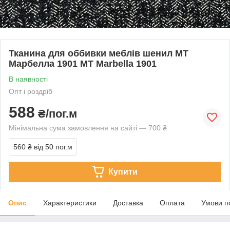
Тканина для оббивки меблів шенил МТ
Марбелла 1901 MT Marbella 1901
В наявності
Опт і роздріб
588
₴/пог.м
Мінімальна сума замовлення на сайті — 700 ₴
560 ₴
від 50 пог.м
Купити
Опис
Характеристики
Доставка
Оплата
Умови п