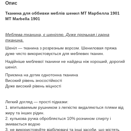
Опис
Тканина для оббивки меблів шенил МТ Марбелла 1901
MT Marbella 1901
Меблева тканина, є шеніллю. Дуже прочьная і гарна
тканина.
Шеніл ― тканина з розрезным ворсом. Шениловая пряжа
дуже чясто використовується для меблевих тканин.
Надійніше меблевої тканини не найдеш ніж хороший, дорогий
шеніл.
Приємна на дотик однотонна тканина
Високий рівень зносостійкості
Дуже високий рівень міцності
Легкий догляд ― прості підказки:
1. впитываемым рушником з легкістю видаляються плями від
жиру та інших рідин.
2. кулькова ручка обробляється 10% розчином спирту і
змивається водою
3. не використовуйте відбілювачі та інші засоби, що містять