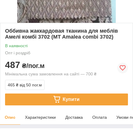
Оббивна жаккардовая тканина для меблів
Амелі комбі 3702 (MT Amalea combi 3702)
В наявності
Опт і роздріб
487
₴/пог.м
Мінімальна сума замовлення на сайті — 700 ₴
465 ₴
від 50 пог.м
Купити
Опис
Характеристики
Доставка
Оплата
Умови п