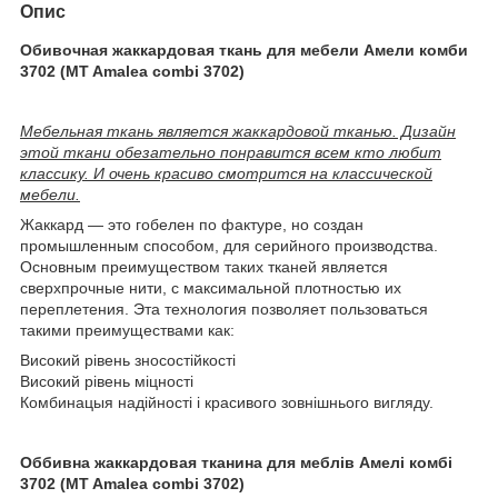
Опис
Обивочная жаккардовая ткань для мебели Амели комби
3702 (MT Amalea combi 3702)
Мебельная ткань является жаккардовой тканью. Дизайн
этой ткани обезательно понравится всем кто любит
классику. И очень красиво смотрится на классической
мебели.
Жаккард ― это гобелен по фактуре, но создан
промышленным способом, для серийного производства.
Основным преимуществом таких тканей является
сверхпрочные нити, с максимальной плотностью их
переплетения. Эта технология позволяет пользоваться
такими преимуществами как:
Високий рівень зносостійкості
Високий рівень міцності
Комбинацыя надійності і красивого зовнішнього вигляду.
Оббивна жаккардовая тканина для меблів Амелі комбі
3702 (MT Amalea combi 3702)