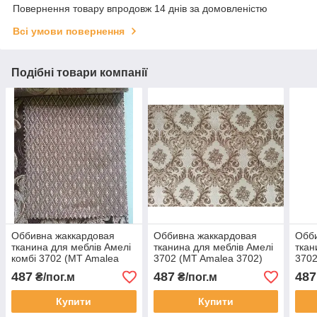
Повернення товару впродовж 14 днів за домовленістю
Всі умови повернення
Подібні товари компанії
Оббивна жаккардовая
Оббивна жаккардовая
Обби
тканина для меблів Амелі
тканина для меблів Амелі
ткан
комбі 3702 (MT Amalea
3702 (MT Amalea 3702)
3702
combi 3702)
487
487
487
₴/пог.м
₴/пог.м
Купити
Купити