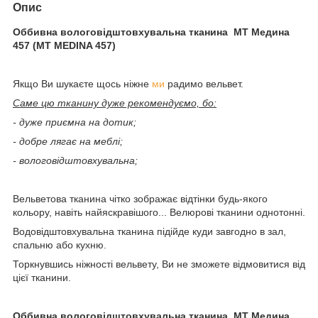
Опис
Оббивна вологовідштовхувальна тканина МТ Медина
457 (MT MEDINA 457)
Якщо Ви шукаєте щось ніжне
ми
радимо вельвет.
Саме цю тканину дуже рекомендуємо, бо:
- дуже приємна на дотик;
- добре лягає на меблі;
- вологовідштовхувальна;
Вельветова тканина чітко зображає відтінки будь-якого
кольору, навіть найяскравішого... Велюрові тканини однотонні.
Водовідштовхувальна тканина підійде куди завгодно в зал,
спальню або кухню.
Торкнувшись ніжності вельвету, Ви не зможете відмовитися від
цієї тканини.
Оббивна вологовідштовхувальна тканина МТ Медина