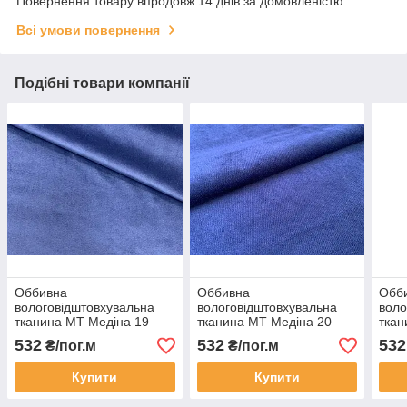
Повернення товару впродовж 14 днів за домовленістю
Всі умови повернення
Подібні товари компанії
Оббивна
Оббивна
Обб
вологовідштовхувальна
вологовідштовхувальна
воло
тканина МТ Медіна 19
тканина МТ Медіна 20
ткан
(MT MEDINA 19)
(MT MEDINA 20)
(MT
532
532
532
₴/пог.м
₴/пог.м
Купити
Купити