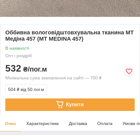
Оббивна вологовідштовхувальна тканина МТ
Медіна 457 (MT MEDINA 457)
В наявності
Опт і роздріб
532
₴/пог.м
Мінімальна сума замовлення на сайті — 700 ₴
504 ₴
від 50 пог.м
Купити
Опис
Характеристики
Доставка
Оплата
Умови п