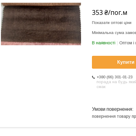
353 ₴/пог.м
Показати оптові ціни
Мінімальна сума замов
В наявності
Оптом і 
Купити
+380 (66) 301-01-23
порада на будь яки
смак
повернення товару п