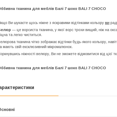
Оббивна тканина для меблів Балі 7 шоко BALI 7 CHOCO
кщо Ви шукаєте щось ніжне з яскравими відтінками кольору
ми
рад
Велюр
— це ворсиста тканина, у якої ворс трохи вищий, ніж на окс
іцна та легко чиститься.
елюрова тканина чітко зображає відтінки будь-якого кольору, наві
а мають свій ексклюзивний мікромалюнок.
оркнувшись ніжності велюру, Ви не зможете відмовитися від цієї т
Оббивна тканина для меблів Балі 7 шоко BALI 7 CHOCO
арактеристики
Основні