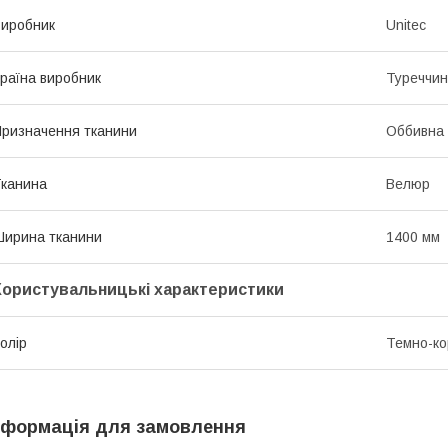
иробник
Unitec
раїна виробник
Туреччи
ризначення тканини
Оббивна
канина
Велюр
ирина тканини
1400 мм
Користувальницькі характеристики
олір
Темно-ко
нформація для замовлення