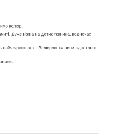
имо велюр.
амиті. Дуже ніжна на дотик тканина, водночас
ть найяскравішого... Велюрові тканини однотонні
канини.