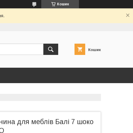
Кошик
ня.
Кошик
нина для меблів Балі 7 шоко
CO