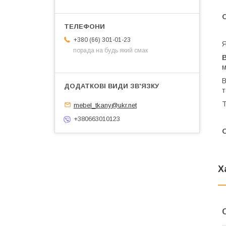
+380 (66) 301-01-23
Я
порада на будь який смак
м
В
т
Т
mebel_tkany@ukr.net
+380663010123
Х