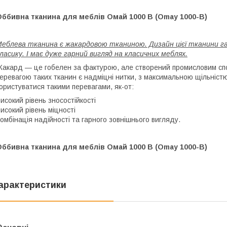
Оббивна тканина для меблів Омай 1000 В (Omay 1000-B)
еблева тканина є жакардовою тканиною. Дизайн цієї тканини г
ласику. І має дуже гарний вигляд на класичних меблях.
акард — це гобелен за фактурою, але створений промисловим сп
еревагою таких тканин є надміцні нитки, з максимальною щільністю
ористуватися такими перевагами, як-от:
исокий рівень зносостійкості
исокий рівень міцності
омбінація надійності та гарного зовнішнього вигляду.
Оббивна тканина для меблів Омай 1000 В (Omay 1000-B)
арактеристики