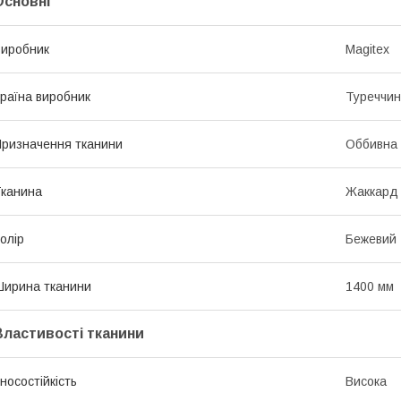
Основні
иробник
Magitex
раїна виробник
Туреччи
ризначення тканини
Оббивна
канина
Жаккард
олір
Бежевий
ирина тканини
1400 мм
Властивості тканини
носостійкість
Висока