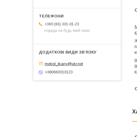
+380 (66) 301-01-23
М
порада на будь який смак
к
Ж
п
к
В
mebel_tkany@ukr.net
В
К
+380663010123
Х