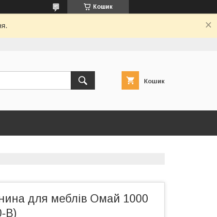
Кошик
ня.
Кошик
нина для меблів Омай 1000
-B)