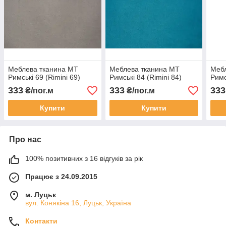
Меблева тканина МТ
Меблева тканина МТ
Меб
Римські 69 (Rimini 69)
Римські 84 (Rimini 84)
Римс
333
333
333
₴/пог.м
₴/пог.м
Купити
Купити
Про нас
100% позитивних з 16 відгуків за рік
Працює з 24.09.2015
м. Луцьк
вул. Конякіна 16, Луцьк, Україна
Контакти