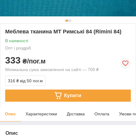
Меблева тканина МТ Римські 84 (Rimini 84)
В наявності
Опт і роздріб
333
₴/пог.м
Мінімальна сума замовлення на сайті — 700 ₴
316 ₴
від 50 пог.м
Купити
Опис
Характеристики
Доставка
Оплата
Умови п
Опис