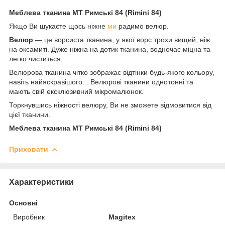
Меблева тканина МТ Римські 84 (Rimini 84)
Якщо Ви шукаєте щось ніжне
ми
радимо велюр.
Велюр
— це ворсиста тканина, у якої ворс трохи вищий, ніж
на оксамиті. Дуже ніжна на дотик тканина, водночас міцна та
легко чиститься.
Велюрова тканина чітко зображає відтінки будь-якого кольору,
навіть найяскравішого... Велюрові тканини однотонні та
мають свій ексклюзивний мікромалюнок.
Торкнувшись ніжності велюру, Ви не зможете відмовитися від
цієї тканини.
Меблева тканина МТ Римські 84 (Rimini 84)
Приховати
Характеристики
Основні
Виробник
Magitex