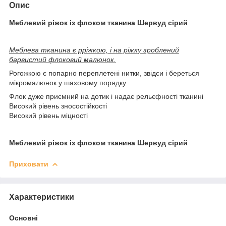
Опис
Меблевий ріжок із флоком тканина Шервуд сірий
Меблева тканина є рріжкою, і на ріжку зроблений
барвистий флоковий малюнок.
Рогожкою є попарно переплетені нитки, звідси і береться
мікромалюнок у шаховому порядку.
Флок дуже приємний на дотик і надає рельєфності тканині
Високий рівень зносостійкості
Високий рівень міцності
Меблевий ріжок із флоком тканина Шервуд сірий
Приховати
Характеристики
Основні