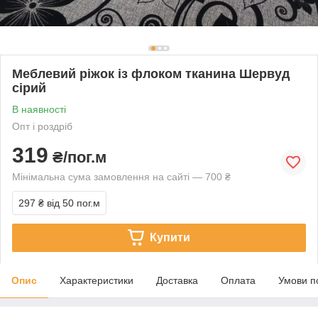
Меблевий ріжок із флоком тканина Шервуд
сірий
В наявності
Опт і роздріб
319
₴/пог.м
Мінімальна сума замовлення на сайті — 700 ₴
297 ₴
від 50 пог.м
Купити
Опис
Характеристики
Доставка
Оплата
Умови п