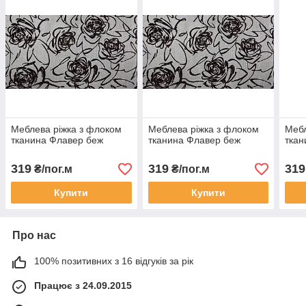
Меблева ріжка з флоком
Меблева ріжка з флоком
Мебл
тканина Флавер беж
тканина Флавер беж
ткан
319
319
319
₴/пог.м
₴/пог.м
Купити
Купити
Про нас
100% позитивних з 16 відгуків за рік
Працює з 24.09.2015