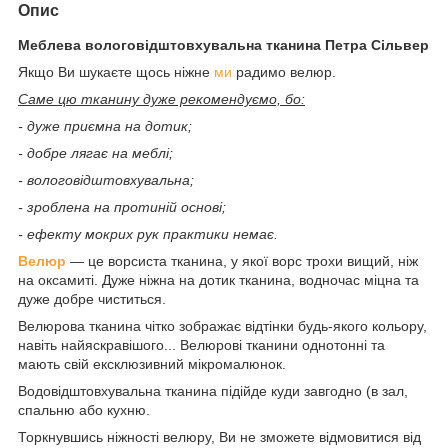
Опис
Меблева вологовідштовхувальна тканина Петра Сільвер
Якщо Ви шукаєте щось ніжне
ми
радимо велюр.
Саме цю тканину дуже рекомендуємо, бо:
- дуже приємна на дотик;
- добре лягає на меблі;
- вологовідштовхувальна;
- зроблена на протиній основі;
- ефекту мокрих рук практики немає.
Велюр
— це ворсиста тканина, у якої ворс трохи вищий, ніж
на оксамиті. Дуже ніжна на дотик тканина, водночас міцна та
дуже добре чиститься.
Велюрова тканина чітко зображає відтінки будь-якого кольору,
навіть найяскравішого... Велюрові тканини однотонні та
мають свій ексклюзивний мікромалюнок.
Водовідштовхувальна тканина підійде куди завгодно (в зал,
спальню або кухню.
Торкнувшись ніжності велюру, Ви не зможете відмовитися від