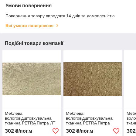
Умови повернення
Повернення товару впродовж 14 днів за домовленістю
Всі умови повернення
Подібні товари компанії
Меблева
Меблева
Меб
вологовідштовхувальна
вологовідштовхувальна
воло
тканина PETRA Петра ЛТ
тканина PETRA Петра
ткан
беж
бронз
302
302
302
₴/пог.м
₴/пог.м