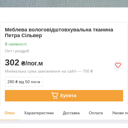
Меблева вологовідштовхувальна тканина
Петра Сільвер
В наявності
Опт і роздріб
302
₴/пог.м
Мінімальна сума замовлення на сайті — 700 ₴
280 ₴
від 50 пог.м
Купити
Опис
Характеристики
Доставка
Оплата
Умови п