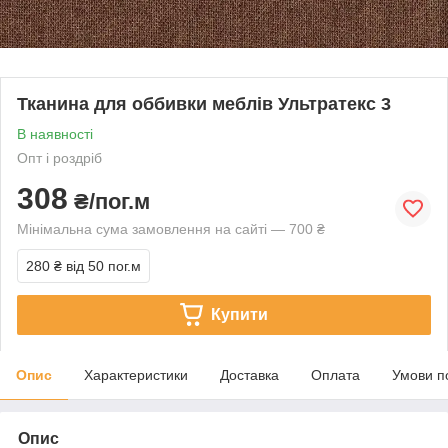
Тканина для оббивки меблів Ультратекс 3
В наявності
Опт і роздріб
308
₴/пог.м
Мінімальна сума замовлення на сайті — 700 ₴
280 ₴
від 50 пог.м
Купити
Опис
Характеристики
Доставка
Оплата
Умови п
Опис