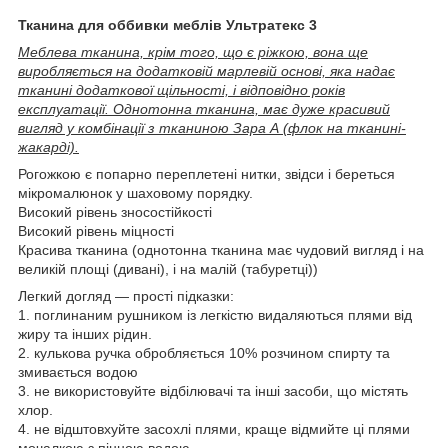
Тканина для оббивки меблів Ультратекс 3
Меблева тканина, крім того, що є ріжкою, вона ще
виробляється на додатковій марлевій основі, яка надає
тканині додаткової щільності, і відповідно років
експлуатації. Однотонна тканина, має дуже красивий
вигляд у комбінації з тканиною Зара А (флок на тканині-
жакарді).
Рогожкою є попарно переплетені нитки, звідси і береться
мікромалюнок у шаховому порядку.
Високий рівень зносостійкості
Високий рівень міцності
Красива тканина (однотонна тканина має чудовий вигляд і на
великій площі (дивані), і на малій (табуретці))
Легкий догляд — прості підказки:
1. поглинаним рушником із легкістю видаляються плями від
жиру та інших рідин.
2. кулькова ручка обробляється 10% розчином спирту та
змивається водою
3. не використовуйте відбілювачі та інші засоби, що містять
хлор.
4. не відштовхуйте засохлі плями, краще відмийте ці плями
мочалкою з пінною водою.