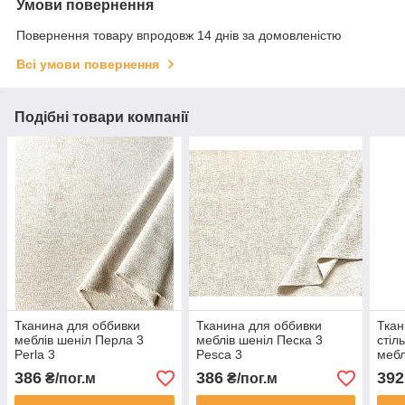
Умови повернення
Повернення товару впродовж 14 днів за домовленістю
Всі умови повернення
Подібні товари компанії
Тканина для оббивки
Тканина для оббивки
Ткан
меблів шеніл Перла 3
меблів шеніл Песка 3
стіл
Perla 3
Pesca 3
мебл
386
386
392
₴/пог.м
₴/пог.м